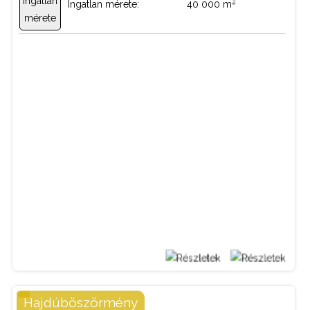
2
Ingatlan mérete:
40 000 m
06 70 884 49 44
BŐVEBBEN
Hajdúböszörmény