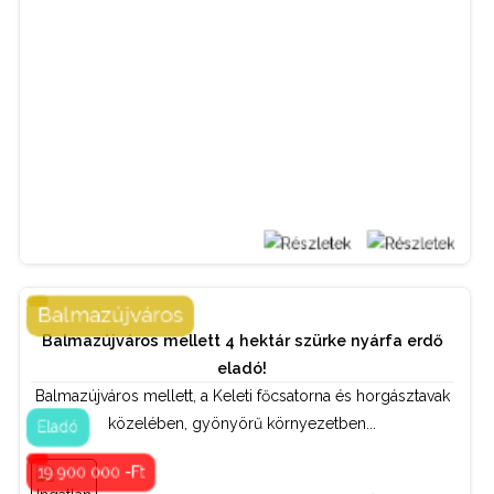
BŐVEBBEN
Balmazújváros
Balmazújváros mellett 4 hektár szürke nyárfa erdő
Telek / termőföld
Tipus:
eladó!
Balmazújváros mellett, a Keleti főcsatorna és horgásztavak
Kapcsolattartó:
közelében, gyönyörű környezetben...
Eladó
Bordás István
19 900 000 -Ft