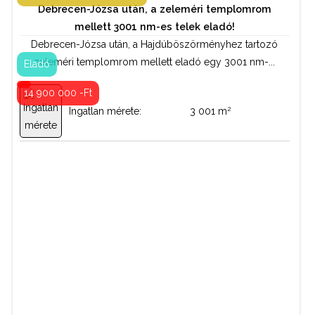
Debrecen-Józsa után, a zeleméri templomrom
Telek / termőföld
Tipus:
mellett 3001 nm-es telek eladó!
Debrecen-Józsa után, a Hajdúböszörményhez tartozó
Kapcsolattartó:
zeleméri templomrom mellett eladó egy 3001 nm-...
Eladó
Bordás István
14 900 000 -Ft
2
Ingatlan mérete:
3 001 m
06 70 884 49 44