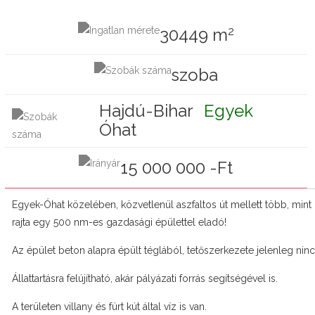
2
30449 m
szoba
Hajdú-Bihar
Egyek
Óhat
15 000 000 -Ft
Egyek-Óhat közelében, közvetlenül aszfaltos út mellett több, mint 
rajta egy 500 nm-es gazdasági épülettel eladó!
Az épület beton alapra épült téglából, tetőszerkezete jelenleg ninc
Állattartásra felújítható, akár pályázati forrás segítségével is.
A területen villany és fúrt kút által víz is van.