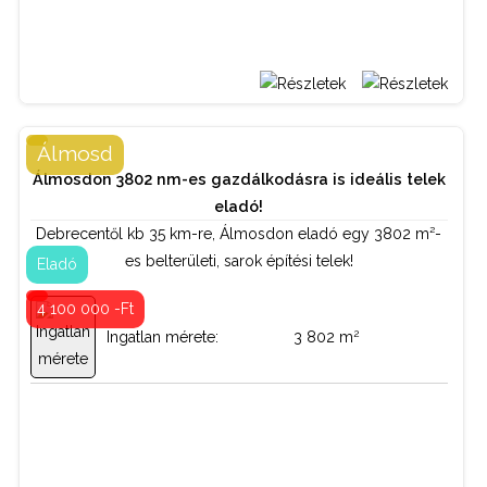
BŐVEBBEN
Álmosd
Álmosdon 3802 nm-es gazdálkodásra is ideális telek
Telek / termőföld
Tipus:
eladó!
Debrecentől kb 35 km-re, Álmosdon eladó egy 3802 m²-
Kapcsolattartó:
es belterületi, sarok építési telek!
Eladó
Bordás István
4 100 000 -Ft
2
Ingatlan mérete:
3 802 m
06 70 884 49 44