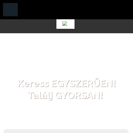
Ugrás a tartalomra
Keress EGYSZERŰEN!
Találj GYORSAN!