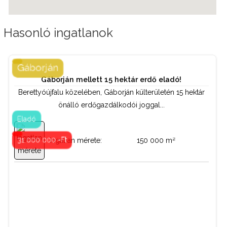
Hasonló ingatlanok
Gáborján
Gáborján mellett 15 hektár erdő eladó!
Telek / termőföld
Tipus:
Berettyóújfalu közelében, Gáborján külterületén 15 hektár
önálló erdőgazdálkodói joggal...
Kapcsolattartó:
Eladó
Bordás István
2
31 000 000 -Ft
Ingatlan mérete:
150 000 m
06 70 884 49 44