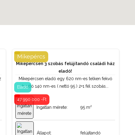
Mikepércs
Mikepércsen 3 szobás felújítandó családi ház
Családi ház
Tipus:
eladó!
z
Mikepércsen eladó egy 620 nm-es telken fekvő
bruttó 140 nm-es ( nettó 95 ) 2+1 fél szobás...
központi fűtés
Fűtés:
Eladó
47 990 000 -Ft
Fa
Nyílászárók:
2
Ingatlan mérete:
95 m
Nincs
Lift:
Állapot:
felújítandó