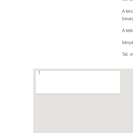
A ter
bevez
A tel
Irány
Tel: 