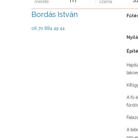
Bordás István
Fűté
06 70 884 49 44
Nyíl
Épít
Hajdú
lakóe
Kifüg
A fő 
fürdő
Falaz
A tel
nm-es