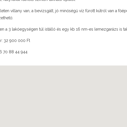
ületen villany van, a bevizsgált, jó minőségű víz fűrott kútról van a f
ethető:
ken a 3 lakóegységen túl istálló és egy kb 16 nm-es lemezgarázs is tal
ár: 32 900 000 Ft
06 70 88 44 944