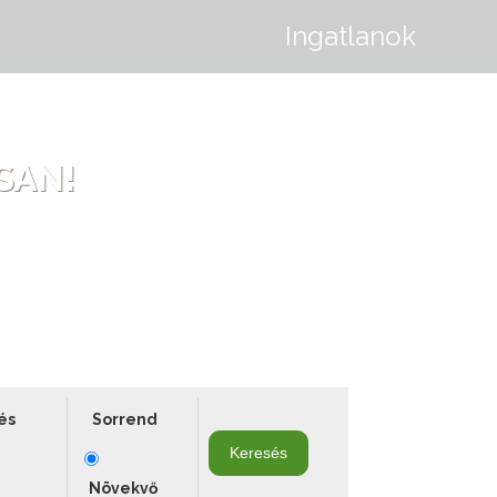
Ingatlanok
RSAN!
és
Sorrend
Növekvő