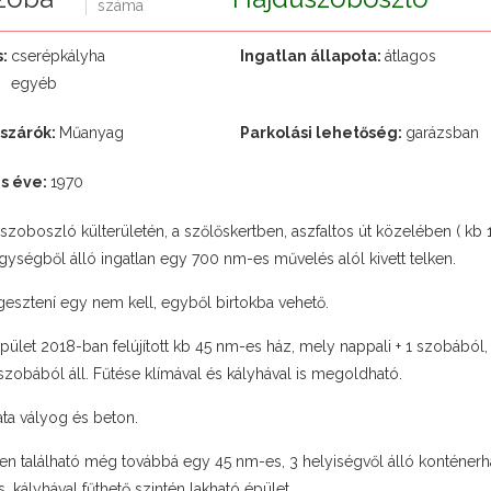
s:
cserépkályha
Ingatlan állapota:
átlagos
egyéb
ászárók:
Műanyag
Parkolási lehetőség:
garázsban
és éve:
1970
szoboszló külterületén, a szőlőskertben, aszfaltos út közelében ( kb
gységből álló ingatlan egy 700 nm-es művelés alól kivett telken.
gesztení egy nem kell, egyből birtokba vehető.
épület 2018-ban felújított kb 45 nm-es ház, mely nappali + 1 szobából
szobából áll. Fűtése klímával és kályhával is megoldható.
ata vályog és beton.
ken található még továbbá egy 45 nm-es, 3 helyiségvől álló konténerhá
, kályhával fűthető szintén lakható épület.