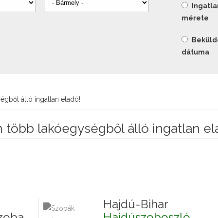
Ingatla
mérete
Beküld
dátuma
gből álló ingatlan eladó!
 több lakóegységből álló ingatlan el
Hajdú-Bihar
zoba
Hajdúszoboszló