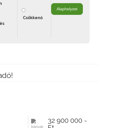
n
Csökkenő
és
adó!
32 900 000 -
Ft