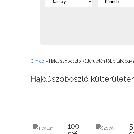
Jelenlegi hely
Címlap
» Hajdúszoboszló külterületén több lakóegysé
Hajdúszoboszló külterületén
100
5
2
m
s