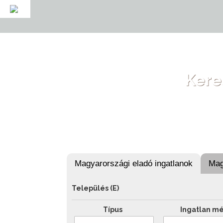
Ugrás a tartalomra
Kere
Magyarországi eladó ingatlanok
Mag
Település (E)
Típus
Ingatlan m