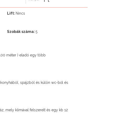
Lift:
Nincs
Szobák száma:
5
 100 méter ) eladó egy több
, konyhából, spájzból és külön wc-ből és
z, mely klímával felszerelt és egy kb 12