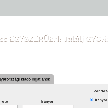
ss EGYSZERŰEN! Találj GYO
yarországi kiadó ingatlanok
Rendez
Irányár
érete
Irányár