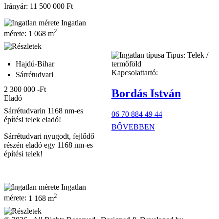
Irányár: 11 500 000 Ft
Ingatlan
2
mérete:
1 068 m
Tipus:
Telek /
Hajdú-Bihar
termőföld
Kapcsolattartó:
Sárrétudvari
2 300 000 -Ft
Bordás István
Eladó
Sárrétudvarin 1168 nm-es
06 70 884 49 44
építési telek eladó!
BŐVEBBEN
Sárrétudvari nyugodt, fejlődő
részén eladó egy 1168 nm-es
építési telek!
Ingatlan
2
mérete:
1 168 m