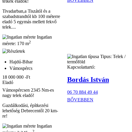
BŐVEBBEN
telkek eladók!
Tivadarban,a Tiszától és a
szabadstrandtól kb 100 méterre
eladó 5 egymás mellett fekvő
telek....
Ingatlan
2
mérete:
170 m
Tipus:
Telek /
Hajdú-Bihar
termőföld
Kapcsolattartó:
Vámospércs
18 000 000 -Ft
Bordás István
Eladó
Vámospércsen 2345 Nm-es
06 70 884 49 44
nagy telek eladó!
BŐVEBBEN
Gazdálkodási, építkezési
lehetőség Debrecentől 20 km-
re!
Ingatlan
2