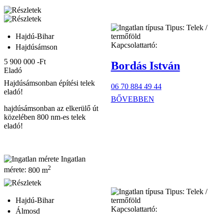
Tipus:
Telek /
Hajdú-Bihar
termőföld
Kapcsolattartó:
Hajdúsámson
5 900 000 -Ft
Bordás István
Eladó
Hajdúsámsonban építési telek
06 70 884 49 44
eladó!
BŐVEBBEN
hajdúsámsonban az elkerülő út
közelében 800 nm-es telek
eladó!
Ingatlan
2
mérete:
800 m
Tipus:
Telek /
Hajdú-Bihar
termőföld
Kapcsolattartó:
Álmosd