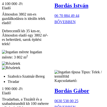
4 100 000 -Ft
Bordás István
Eladó
Álmosdon 3802 nm-es
06 70 884 49 44
gazdálkodásra is ideális telek
BŐVEBBEN
eladó!
Debrecentől kb 35 km-re,
Álmosdon eladó egy 3802 m²-
es belterületi, sarok építési
telek!
Ingatlan
2
mérete:
3 802 m
Tipus:
Telek /
Szabolcs-Szatmár-Bereg
termőföld
Kapcsolattartó:
Tivadar
1 990 000 -Ft
Bordás Gábor
Eladó
Tivadarban, a Tiszától és a
0630 538 00 25
szabadstrandtól kb 100 méterre