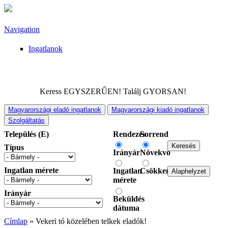
Ugrás a tartalomra
Navigation
Ingatlanok
Keress EGYSZERŰEN! Találj GYORSAN!
Magyarországi eladó ingatlanok
Magyarországi kiadó ingatlanok
Szolgáltatás
Település (E)
Rendezés
Sorrend
Típus
Irányár
Növekvő
Ingatlan mérete
Ingatlan
Csökkenő
mérete
Irányár
Beküldés
dátuma
Címlap
» Vekeri tó közelében telkek eladók!