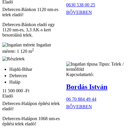
Eladó
0630 538 00 25
Debrecen-Bánkon 1120 nm-es
BŐVEBBEN
telek eladó!
Debrecen-Bánkon eladó egy
1120 nm-es, 3,3 AK-s kert
besorolású telek.
Ingatlan
2
mérete:
1 120 m
Tipus:
Telek /
Hajdú-Bihar
termőföld
Kapcsolattartó:
Debrecen
Haláp
Bordás István
11 500 000 -Ft
Eladó
06 70 884 49 44
Debrecen-Halápon építési telek
BŐVEBBEN
eladó!
Debrecen-Halápon 1068 nm-es
építési telek eladó!