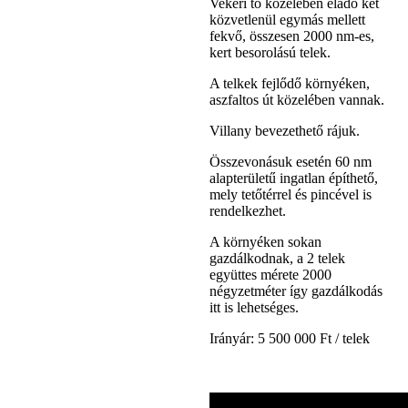
Vekeri tó közelében eladó két
közvetlenül egymás mellett
fekvő, összesen 2000 nm-es,
kert besorolású telek.
A telkek fejlődő környéken,
aszfaltos út közelében vannak.
Villany bevezethető rájuk.
Összevonásuk esetén 60 nm
alapterületű ingatlan építhető,
mely tetőtérrel és pincével is
rendelkezhet.
A környéken sokan
gazdálkodnak, a 2 telek
együttes mérete 2000
négyzetméter így gazdálkodás
itt is lehetséges.
Irányár: 5 500 000 Ft / telek