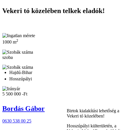
Jelenlegi hely
Vekeri tó közelében telkek eladók!
2
1000 m
szoba
Hajdú-Bihar
Hosszúpályi
5 500 000 -Ft
Bordás Gábor
Birtok kialakítási lehetőség a
Vekeri tó közelében!
0630 538 00 25
Hosszúpályi külterületén, a