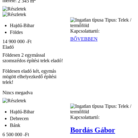
mérete:
2 345 m
Tipus:
Telek /
Hajdú-Bihar
termőföld
Kapcsolattartó:
Földes
BŐVEBBEN
14 900 000 -Ft
Eladó
Földesen 2 egymással
szomszédos építési telek eladó!
Földesen eladó két, egymás
mögött elhelyezkedő építési
telek!
Nincs megadva
Tipus:
Telek /
Hajdú-Bihar
termőföld
Kapcsolattartó:
Debrecen
Bánk
Bordás Gábor
6 500 000 -Ft