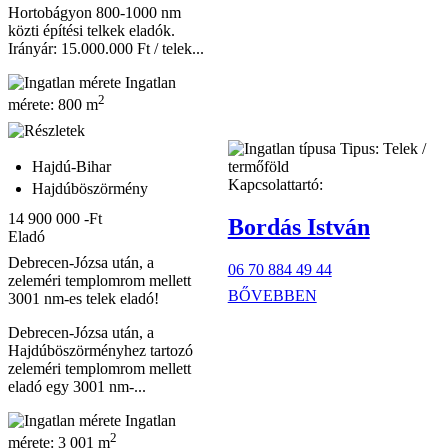
Hortobágyon 800-1000 nm
közti építési telkek eladók.
Irányár: 15.000.000 Ft / telek...
Ingatlan
2
mérete:
800 m
Tipus:
Telek /
Hajdú-Bihar
termőföld
Kapcsolattartó:
Hajdúböszörmény
14 900 000 -Ft
Bordás István
Eladó
Debrecen-Józsa után, a
06 70 884 49 44
zeleméri templomrom mellett
BŐVEBBEN
3001 nm-es telek eladó!
Debrecen-Józsa után, a
Hajdúböszörményhez tartozó
zeleméri templomrom mellett
eladó egy 3001 nm-...
Ingatlan
2
mérete:
3 001 m