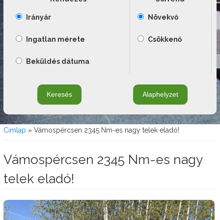
Irányár
Növekvő
Ingatlan mérete
Csökkenő
Beküldés dátuma
Jelenlegi hely
Címlap
» Vámospércsen 2345 Nm-es nagy telek eladó!
Vámospércsen 2345 Nm-es nagy
telek eladó!