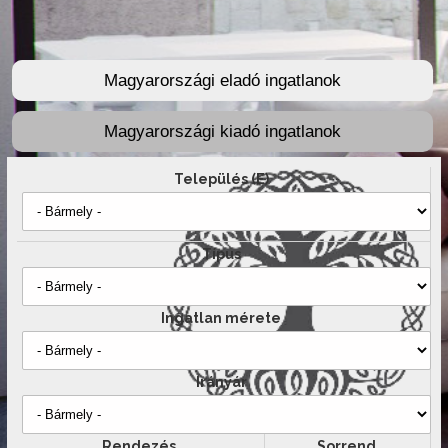
Magyarországi eladó ingatlanok
Magyarországi kiadó ingatlanok
Település (E)
Típus
Ingatlan mérete
Irányár
Rendezés
Sorrend