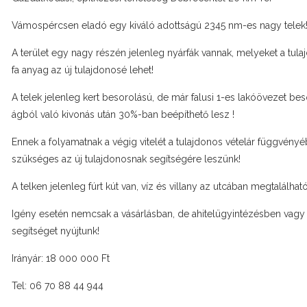
Vámospércsen eladó egy kiváló adottságú 2345 nm-es nagy telek
A terület egy nagy részén jelenleg nyárfák vannak, melyeket a tula
fa anyag az új tulajdonosé lehet!
A telek jelenleg kert besorolású, de már falusi 1-es lakóövezet bes
ágból való kivonás után 30%-ban beépíthető lesz !
Ennek a folyamatnak a végig vitelét a tulajdonos vételár függvényéb
szükséges az új tulajdonosnak segítségére leszünk!
A telken jelenleg fúrt kút van, víz és villany az utcában megtalálható
Igény esetén nemcsak a vásárlásban, de ahitelügyintézésben vagy a
segítséget nyújtunk!
Irányár: 18 000 000 Ft
Tel: 06 70 88 44 944