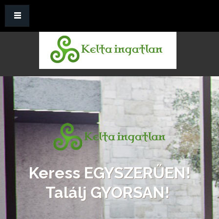
Ugrás a tartalomra
Keress EGYSZERŰEN!
Találj GYORSAN!