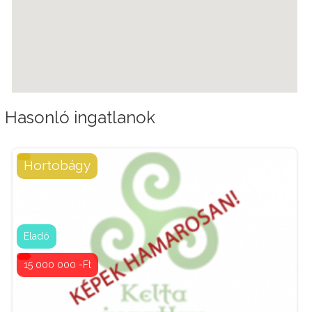
Hasonló ingatlanok
Hortobágy
Telek / termőföld
Tipus:
Kapcsolattartó:
Bordás István
Eladó
06 70 884 49 44
15 000 000 -Ft