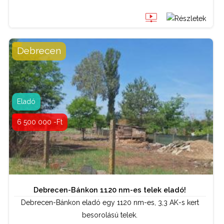
BŐVEBBEN
Debrecen
Telek / termőföld
Tipus:
Kapcsolattartó:
Bordás Gábor
Eladó
0630 538 00 25
6 500 000 -Ft
Debrecen-Bánkon 1120 nm-es telek eladó!
Debrecen-Bánkon eladó egy 1120 nm-es, 3,3 AK-s kert
besorolású telek.