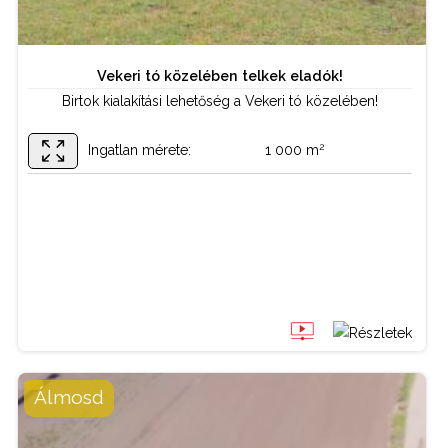
Vekeri tó közelében telkek eladók!
Birtok kialakítási lehetőség a Vekeri tó közelében!
2
Ingatlan mérete:
1 000 m
BŐVEBBEN
Álmosd
Telek / termőföld
Tipus: