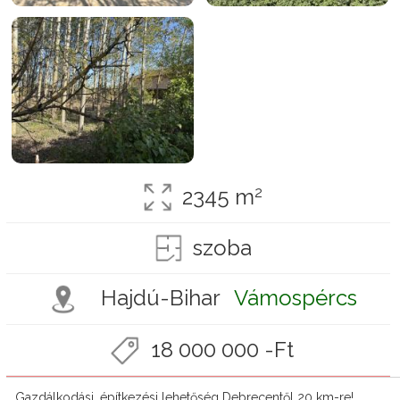
2
2345 m
szoba
Hajdú-Bihar
Vámospércs
18 000 000 -Ft
Gazdálkodási, építkezési lehetőség Debrecentől 20 km-re!