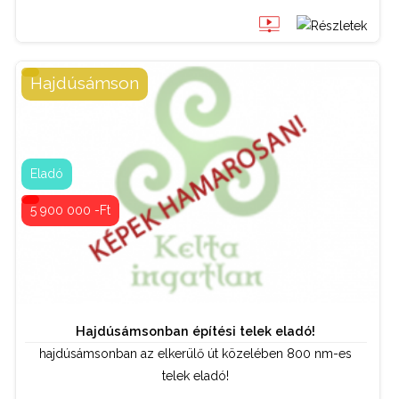
BŐVEBBEN
Hajdúsámson
Telek / termőföld
Tipus:
Kapcsolattartó:
Bordás István
Eladó
06 70 884 49 44
5 900 000 -Ft
Hajdúsámsonban építési telek eladó!
hajdúsámsonban az elkerülő út közelében 800 nm-es
telek eladó!