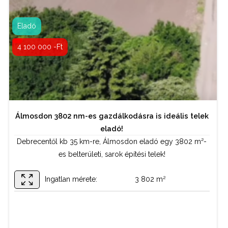
Kapcsolattartó:
Bordás István
Eladó
06 70 884 49 44
4 100 000 -Ft
Álmosdon 3802 nm-es gazdálkodásra is ideális telek
eladó!
Debrecentől kb 35 km-re, Álmosdon eladó egy 3802 m²-
es belterületi, sarok építési telek!
2
Ingatlan mérete:
3 802 m