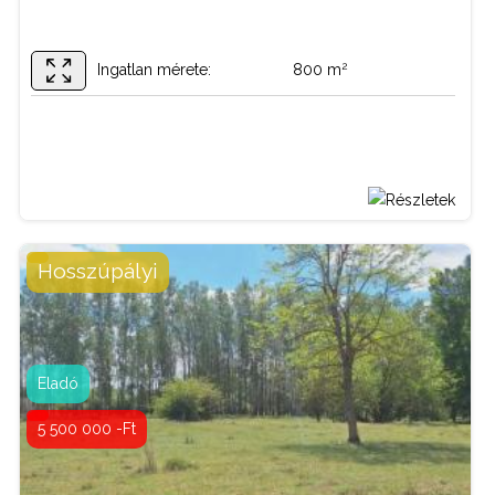
2
Ingatlan mérete:
800 m
BŐVEBBEN
Hosszúpályi
Telek / termőföld
Tipus:
Kapcsolattartó:
Bordás Gábor
Eladó
0630 538 00 25
5 500 000 -Ft