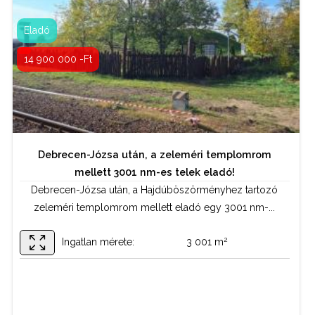
Bordás István
Eladó
06 70 884 49 44
14 900 000 -Ft
Debrecen-Józsa után, a zeleméri templomrom
mellett 3001 nm-es telek eladó!
Debrecen-Józsa után, a Hajdúböszörményhez tartozó
zeleméri templomrom mellett eladó egy 3001 nm-...
2
Ingatlan mérete:
3 001 m